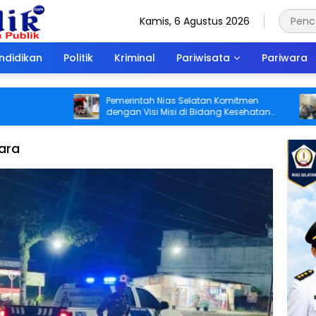
Kamis, 6 Agustus 2026
ndidikan
Politik
Kriminal
Pariwisata
Pariwara
Pemerintah Nias Selatan Komitmen
Camat
dengan Visi Misi di Bidang Kesehatan
Pela
untuk Rakyat Guna Ciptakan Manusia
Keca
Sehat Jasmani dan Rohani
ara