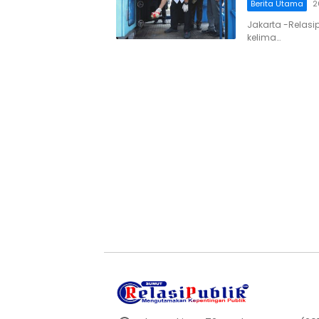
Berita Utama
2
Jakarta -Relas
kelima…