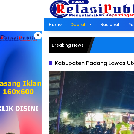
Langsung
ke
konten
Home
Daerah
Nasional
Pe
×
Breaking News
Kabupaten Padang Lawas Ut