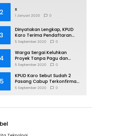
Manusia Sehat Jasmani dan
Rohani
x
2
1 Januari 2020
0
Dinyatakan Lengkap, KPUD
3
Karo Terima Pendaftaran
Cabup Paslon Josua-
5 September 2020
0
Saberina
Warga Sergai Keluhkan
4
Proyek Tanpa Pagu dan
Tumpukan Material Dinas
5 September 2020
0
Bina Marga Provinsi Sumatera
Utara.
KPUD Karo Sebut Sudah 2
5
Pasang Cabup Terkonfirmasi
Akan Mendaftar
5 September 2020
0
bel
rita Teknologi