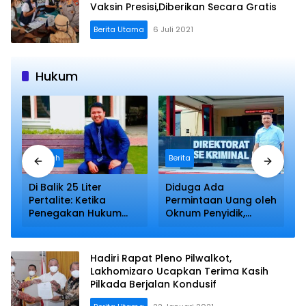
Vaksin Presisi,Diberikan Secara Gratis
Berita Utama
6 Juli 2021
Hukum
Daerah
Berita
Di Balik 25 Liter
Diduga Ada
Pertalite: Ketika
Permintaan Uang oleh
Penegakan Hukum
Oknum Penyidik,
Berhadapan dengan
Kasus Tipiring di Kota
Realitas Kemiskinan
Pinang Mandek
Berbulan-bulan
Hadiri Rapat Pleno Pilwalkot,
Lakhomizaro Ucapkan Terima Kasih
Pilkada Berjalan Kondusif