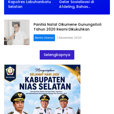
Kapolres Labuhanbatu
Gelar Sosialisasi di
Selatan
Afdeling, Bahas
Perubahan Regulasi
hingga Adaptasi Era
Digital
Panitia Natal Oikumene Gunungsitoli
Tahun 2020 Resmi Dikukuhkan
Berita Utama
1 Desember 2020
Selengkapnya