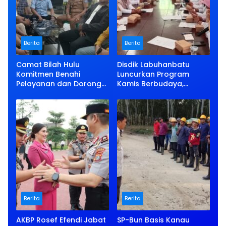
Berita
Berita
Camat Bilah Hulu
Disdik Labuhanbatu
Komitmen Benahi
Luncurkan Program
Pelayanan dan Dorong
Kamis Berbudaya,
Kemajuan Kecamatan
Kenalkan Bahasa Melayu
Bilah Pane ke Siswa
Berita
Berita
AKBP Rosef Efendi Jabat
SP-Bun Basis Kanau