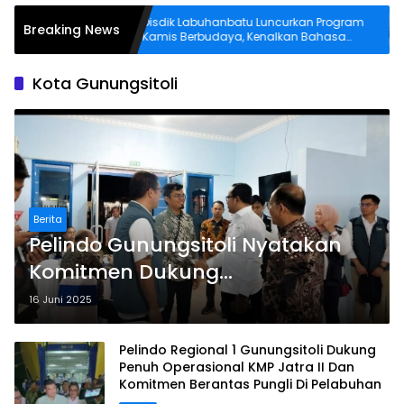
Disdik Labuhanbatu Luncurkan Program
Breaking News
Eks Mah
Kamis Berbudaya, Kenalkan Bahasa
Melayu Bilah Pane ke Siswa
Kota Gunungsitoli
Berita
Pelindo Gunungsitoli Nyatakan
Komitmen Dukung
Pemberantasan Pungli di Area
16 Juni 2025
Pelabuhan
Pelindo Regional 1 Gunungsitoli Dukung
Penuh Operasional KMP Jatra II Dan
Komitmen Berantas Pungli Di Pelabuhan