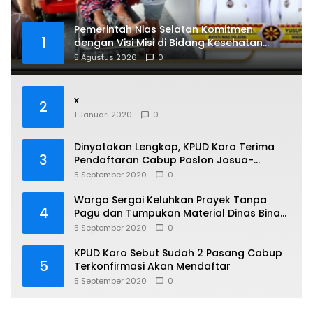
Pemerintah Nias Selatan Komitmen
1
dengan Visi Misi di Bidang Kesehatan
untuk Rakyat Guna Ciptakan Manusia
5 Agustus 2026
0
Sehat Jasmani dan Rohani
x
2
1 Januari 2020
0
Dinyatakan Lengkap, KPUD Karo Terima
3
Pendaftaran Cabup Paslon Josua-
Saberina
5 September 2020
0
Warga Sergai Keluhkan Proyek Tanpa
4
Pagu dan Tumpukan Material Dinas Bina
Marga Provinsi Sumatera Utara.
5 September 2020
0
KPUD Karo Sebut Sudah 2 Pasang Cabup
5
Terkonfirmasi Akan Mendaftar
5 September 2020
0